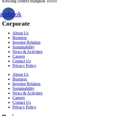
Khwang District Bangkok 10310
acebook
Corporate
About Us
Business
Investor Relation
Sustainability
News & Activities
Careers
Contact Us
Privacy Policy
About Us
Business
Investor Relation
Sustainability
News & Activities
Careers
Contact Us
Privacy Policy